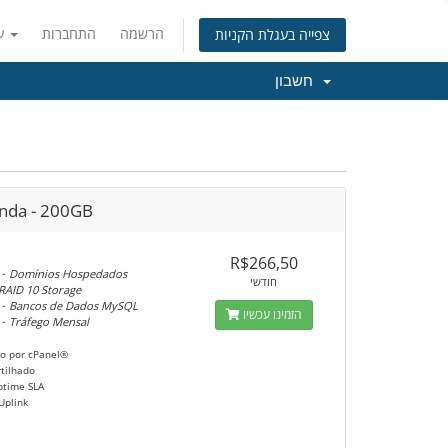
הרשמה
התחברות
עברית
צפייה בעגלת הקניות
חשבון
nda - 200GB
R$266,50
-
Domínios Hospedados
חודשי
RAID 10 Storage
-
Bancos de Dados MySQL
הזמינו עכשיו
-
Tráfego Mensal
o por cPanel®
tilhado
ptime SLA
Uplink