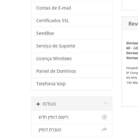
Contas de E-mail
Certificados SSL
Rev
SeedBox
Ilimita
Serviço de Suporte
60
-
GB
Ilimita
Ilimita
Licença Windows
Hosped
Painel de Domínios
IP Comp
99.95% 
100 Mbi
Telefonia Voip
פעולות
רישום דומיין חדש
העברת דומיין