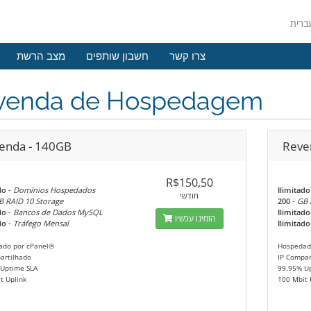
צרו קשר
חשבון שותפים
מצב הרשת
venda de Hospedagem
enda - 140GB
Reve
R$150,50
do
-
Domínios Hospedados
Ilimitado
חודשי
B RAID 10 Storage
200
-
GB 
do
-
Bancos de Dados MySQL
Ilimitado
הזמינו עכשיו
do
-
Tráfego Mensal
Ilimitado
ado por cPanel®
Hospedad
artilhado
IP Compar
Uptime SLA
99.95% U
t Uplink
100 Mbit 