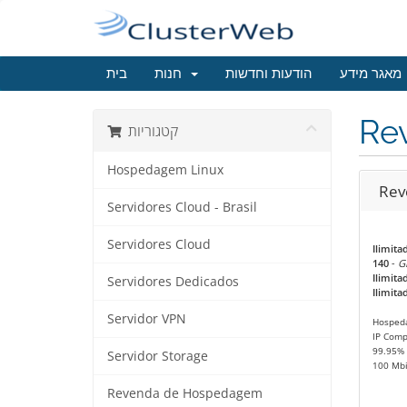
מאגר מידע
הודעות וחדשות
חנות
בית
Re
קטגוריות
Hospedagem Linux
Rev
Servidores Cloud - Brasil
Servidores Cloud
Ilimita
140
-
G
Ilimita
Servidores Dedicados
Ilimita
Servidor VPN
Hosped
IP Comp
99.95% 
Servidor Storage
100 Mbi
Revenda de Hospedagem