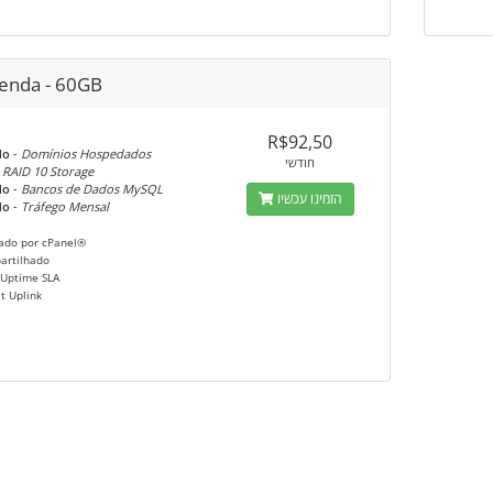
enda - 60GB
R$92,50
do
-
Domínios Hospedados
חודשי
 RAID 10 Storage
do
-
Bancos de Dados MySQL
הזמינו עכשיו
do
-
Tráfego Mensal
ado por cPanel®
artilhado
Uptime SLA
t Uplink