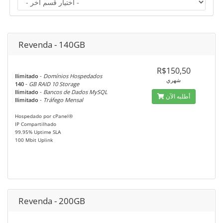
Revenda - 140GB
R$150,50
Ilimitado
-
Domínios Hospedados
شهري
140
-
GB RAID 10 Storage
Ilimitado
-
Bancos de Dados MySQL
أطلبه الآن
Ilimitado
-
Tráfego Mensal
Hospedado por cPanel®
IP Compartilhado
99.95% Uptime SLA
100 Mbit Uplink
Revenda - 200GB