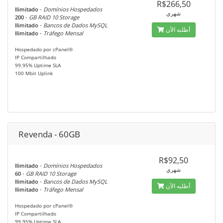
R$266,50
Ilimitado
-
Domínios Hospedados
شهري
200
-
GB RAID 10 Storage
Ilimitado
-
Bancos de Dados MySQL
أطلبه الآن
Ilimitado
-
Tráfego Mensal
Hospedado por cPanel®
IP Compartilhado
99.95% Uptime SLA
100 Mbit Uplink
Revenda - 60GB
R$92,50
Ilimitado
-
Domínios Hospedados
شهري
60
-
GB RAID 10 Storage
Ilimitado
-
Bancos de Dados MySQL
أطلبه الآن
Ilimitado
-
Tráfego Mensal
Hospedado por cPanel®
IP Compartilhado
99.95% Uptime SLA