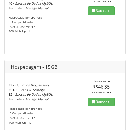
ежемесячно
16
-
Bancos de Dados MySQL
Ilimitado
-
Tráfego Mensal
Заказать
Hospedado por cPanel®
IP Compartilhado
99.95% Uptime SLA
100 Mbit Uplink
Hospedagem - 15GB
Начиная от
25
-
Domínios Hospedados
R$46,35
15 GB
-
RAID 10 Storage
ежемесячно
32
-
Bancos de Dados MySQL
Ilimitado
-
Tráfego Mensal
Заказать
Hospedado por cPanel®
IP Compartilhado
99.95% Uptime SLA
100 Mbit Uplink