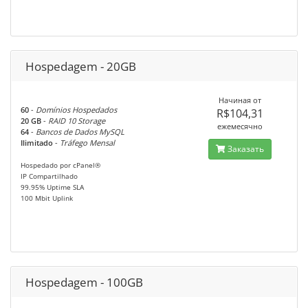
Hospedagem - 20GB
Начиная от
60
-
Domínios Hospedados
R$104,31
20 GB
-
RAID 10 Storage
ежемесячно
64
-
Bancos de Dados MySQL
Ilimitado
-
Tráfego Mensal
Заказать
Hospedado por cPanel®
IP Compartilhado
99.95% Uptime SLA
100 Mbit Uplink
Hospedagem - 100GB