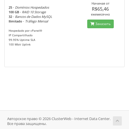
Начиная от
25
-
Domínios Hospedados
R$65,46
100 GB
-
RAID 10 Storage
ежемесячно
32
-
Bancos de Dados MySQL
Ilimitado
-
Tráfego Mensal
Заказать
Hospedado por cPanel®
IP Compartilhado
99.95% Uptime SLA
100 Mbit Uplink
Авторское право © 2026 ClusterWeb - Internet Data Center.
Все права защищены.