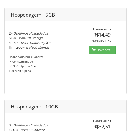
Hospedagem - 5GB
Начиная от
2
-
Domínios Hospedados
R$14,49
5 GB
-
RAID 10 Storage
ежемесячно
4
-
Bancos de Dados MySQL
Ilimitado
-
Tráfego Mensal
Заказать
Hospedado por cPanel®
IP Compartilhado
99.95% Uptime SLA
100 Mbit Uplink
Hospedagem - 10GB
Начиная от
8
-
Domínios Hospedados
R$32,61
10 GB
-
RAID 10 Storage