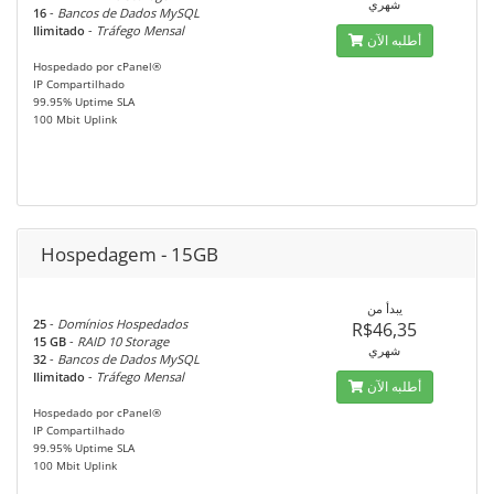
شهري
16
-
Bancos de Dados MySQL
Ilimitado
-
Tráfego Mensal
أطلبه الآن
Hospedado por cPanel®
IP Compartilhado
99.95% Uptime SLA
100 Mbit Uplink
Hospedagem - 15GB
يبدأ من
25
-
Domínios Hospedados
R$46,35
15 GB
-
RAID 10 Storage
شهري
32
-
Bancos de Dados MySQL
Ilimitado
-
Tráfego Mensal
أطلبه الآن
Hospedado por cPanel®
IP Compartilhado
99.95% Uptime SLA
100 Mbit Uplink