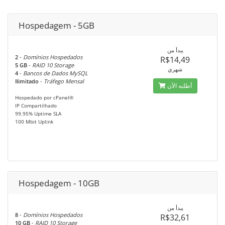
Hospedagem - 5GB
يبدأ من
2
-
Domínios Hospedados
R$14,49
5 GB
-
RAID 10 Storage
شهري
4
-
Bancos de Dados MySQL
Ilimitado
-
Tráfego Mensal
أطلبه الآن
Hospedado por cPanel®
IP Compartilhado
99.95% Uptime SLA
100 Mbit Uplink
Hospedagem - 10GB
يبدأ من
8
-
Domínios Hospedados
R$32,61
10 GB
-
RAID 10 Storage