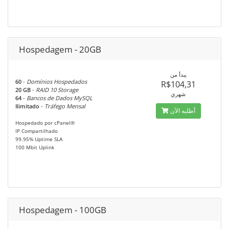
Hospedagem - 20GB
يبدأ من
60
-
Domínios Hospedados
R$104,31
20 GB
-
RAID 10 Storage
شهري
64
-
Bancos de Dados MySQL
Ilimitado
-
Tráfego Mensal
أطلبه الآن
Hospedado por cPanel®
IP Compartilhado
99.95% Uptime SLA
100 Mbit Uplink
Hospedagem - 100GB