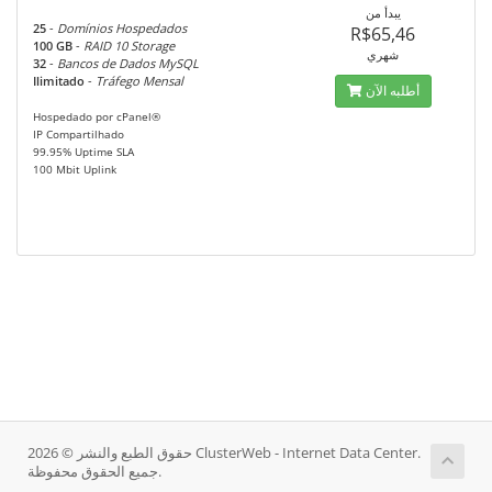
يبدأ من
25
-
Domínios Hospedados
R$65,46
100 GB
-
RAID 10 Storage
شهري
32
-
Bancos de Dados MySQL
Ilimitado
-
Tráfego Mensal
أطلبه الآن
Hospedado por cPanel®
IP Compartilhado
99.95% Uptime SLA
100 Mbit Uplink
حقوق الطبع والنشر © 2026 ClusterWeb - Internet Data Center.
جميع الحقوق محفوظة.